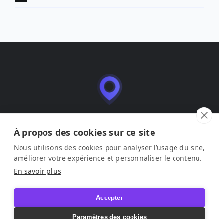
Leadmia è un’applicazione SaaS per la gestione e
l’ottimizzazione delle schede attività (Google Business
À propos des cookies sur ce site
Profile), pubblicata da LEAD ME SAS.
Nous utilisons des cookies pour analyser l’usage du site,
améliorer votre expérience et personnaliser le contenu.
Note legali
–
Condizioni d’uso
–
Informativa sulla privacy
En savoir plus
© 2026 Leadmia. Tutti i diritti riservati.
Accepter
Paramètres des cookies