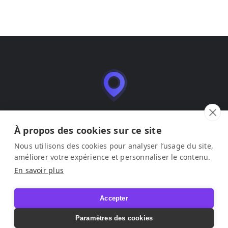
Leadmia es una aplicación SaaS de gestión y
optimización de fichas de empresa (Google Business
À propos des cookies sur ce site
Profile), editada por LEAD ME SAS.
Nous utilisons des cookies pour analyser l’usage du site,
améliorer votre expérience et personnaliser le contenu.
Aviso legal
–
Condiciones de uso
–
Política de privacidad
En savoir plus
© 2026 Leadmia. Todos los derechos reservados.
Accepter
Paramètres des cookies