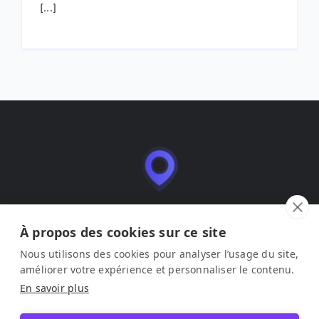
[...]
Leadmia es una aplicación SaaS de gestión y
optimización de fichas de empresa (Google Business
À propos des cookies sur ce site
Profile), editada por LEAD ME SAS.
Nous utilisons des cookies pour analyser l’usage du site,
améliorer votre expérience et personnaliser le contenu.
Aviso legal
–
Condiciones de uso
–
Política de privacidad
En savoir plus
© 2026 Leadmia. Todos los derechos reservados.