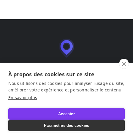
Leadmia es una aplicación SaaS de gestión y
optimización de fichas de empresa (Google Business
À propos des cookies sur ce site
Profile), editada por LEAD ME SAS.
Nous utilisons des cookies pour analyser l’usage du site,
améliorer votre expérience et personnaliser le contenu.
Aviso legal
–
Condiciones de uso
–
Política de privacidad
En savoir plus
© 2026 Leadmia. Todos los derechos reservados.
Accepter
Paramètres des cookies