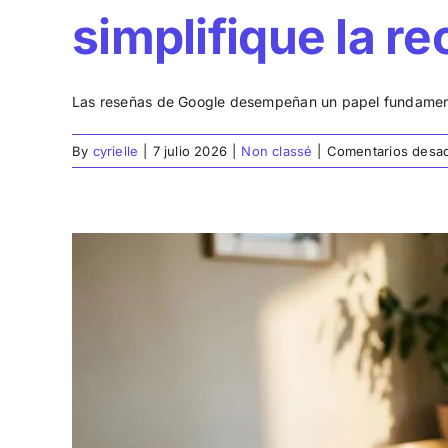
simplifique la r
Las reseñas de Google desempeñan un papel fundamenta
By
cyrielle
|
7 julio 2026
|
Non classé
|
Comentarios desac