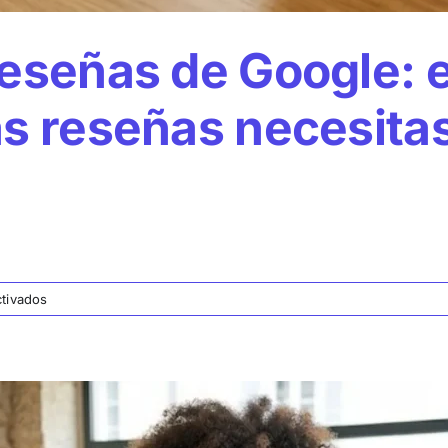
reseñas de Google: 
s reseñas necesitas
en
tivados
Calculadora
de
reseñas
de
Google:
estima