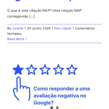
O que é uma citação NAP? Uma citação NAP
corresponde [...]
By
cyrielle
|
24 Junho 2026
|
Non classé
|
Comentários
em
fechados
Registros
Read More
NAP
melhoram
SEO
local
e
geolocalização