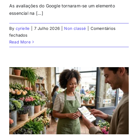
As avaliações do Google tornaram-se um elemento
essencial na [...]
By
cyrielle
|
7 Julho 2026
|
Non classé
|
Comentários
em
fechados
Calculadora
Read More
de
avaliações
do
Google:
estime
com
precisão
quantas
avaliações
você
precisa
para
melhorar
sua