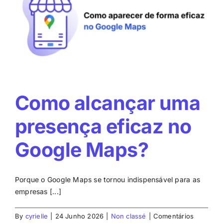
evolução
da
sua
classificação
no
Google
Como alcançar uma
presença eficaz no
Google Maps?
Porque o Google Maps se tornou indispensável para as
empresas [...]
By
cyrielle
|
24 Junho 2026
|
Non classé
|
Comentários