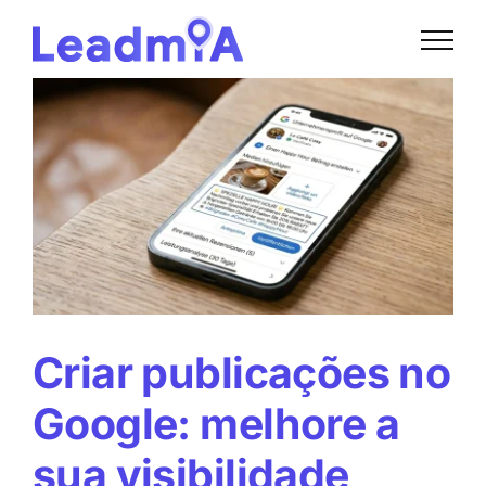
Skip
to
content
Criar publicações no
Google: melhore a
sua visibilidade