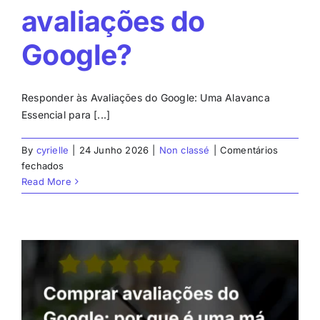
avaliações do
Google?
Responder às Avaliações do Google: Uma Alavanca
Essencial para [...]
By
cyrielle
|
24 Junho 2026
|
Non classé
|
Comentários
em
fechados
Como
Read More
responder
eficazmente
às
avaliações
do
Google?