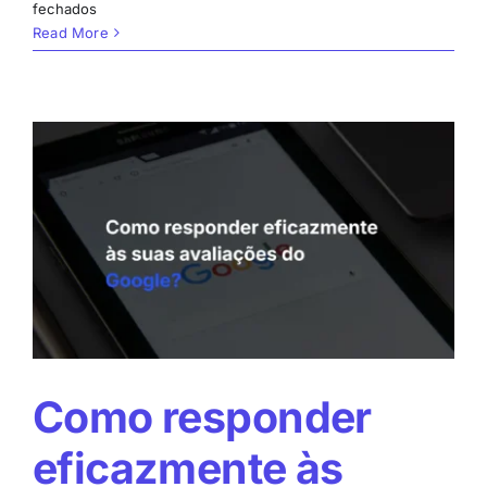
em
fechados
Como
Read More
alcançar
uma
presença
eficaz
no
Google
Maps?
Como responder
eficazmente às