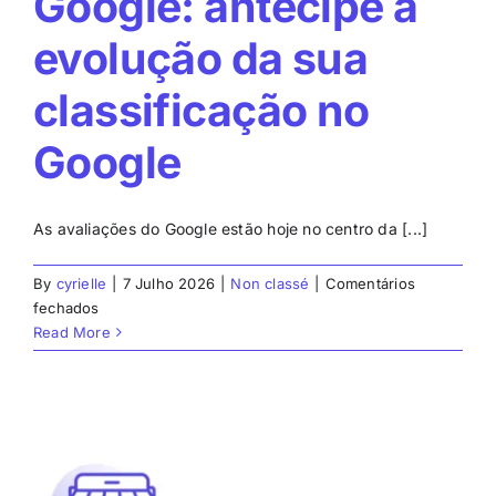
Google: antecipe a
evolução da sua
classificação no
Google
As avaliações do Google estão hoje no centro da [...]
By
cyrielle
|
7 Julho 2026
|
Non classé
|
Comentários
em
fechados
Simulador
Read More
de
avaliações
do
Google:
antecipe
a