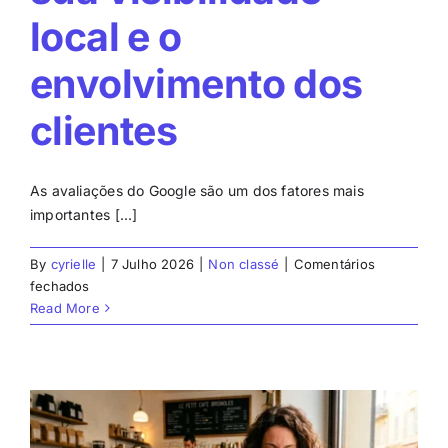
local e o
envolvimento dos
clientes
As avaliações do Google são um dos fatores mais
importantes [...]
By
cyrielle
|
7 Julho 2026
|
Non classé
|
Comentários
em
fechados
Criar
Read More
publicações
no
Google:
melhore
a
sua