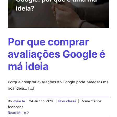
Por que comprar
avaliações Google é
má ideia
Porque comprar avaliações do Google pode parecer uma
boa ideia… [...]
By
cyrielle
|
24 Junho 2026
|
Non classé
|
Comentários
em
fechados
Por
Read More