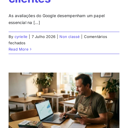
As avaliações do Google desempenham um papel
essencial na [...]
By
cyrielle
|
7 Julho 2026
|
Non classé
|
Comentários
em
fechados
Obter
Read More
um
link
para
avaliações
do
Google:
simplifique
a
recolha
de
avaliações
dos