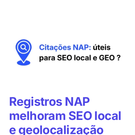
que
comprar
avaliações
Google
é
má
ideia
Registros NAP
melhoram SEO local
e geolocalização