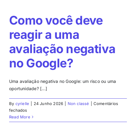
Como você deve
reagir a uma
avaliação negativa
no Google?
Uma avaliação negativa no Google: um risco ou uma
oportunidade? [...]
By
cyrielle
|
24 Junho 2026
|
Non classé
|
Comentários
em
fechados
Como
Read More
você
deve