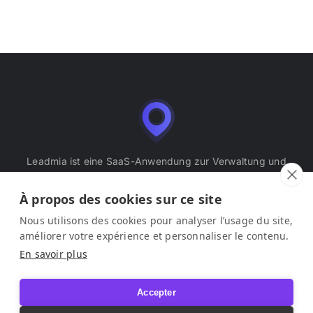
Leadmia ist eine SaaS-Anwendung zur Verwaltung und
Optimierung von Unternehmenseinträgen (Google
Business Profile), herausgegeben von LEAD ME SAS.
À propos des cookies sur ce site
Nous utilisons des cookies pour analyser l’usage du site,
Impressum
–
Nutzungsbedingungen
–
améliorer votre expérience et personnaliser le contenu.
Datenschutzerklärung
En savoir plus
© 2026 Leadmia. Alle Rechte vorbehalten.
Accepter