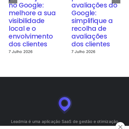
no Google:
avaliações do
melhore a sua
Google:
visibilidade
simplifique a
local e o
recolha de
envolvimento
avaliações
dos clientes
dos clientes
7 Julho 2026
7 Julho 2026
Leadmia é uma aplicação SaaS de gestão e otimização
de perfis de empresa (Google Business Profile),