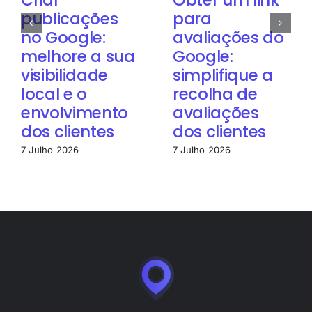
Criar
Obter um link
publicações
para
no Google:
avaliações do
melhore a sua
Google:
visibilidade
simplifique a
local e o
recolha de
envolvimento
avaliações
dos clientes
dos clientes
7 Julho 2026
7 Julho 2026